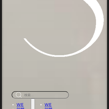
検
索
WE
WE