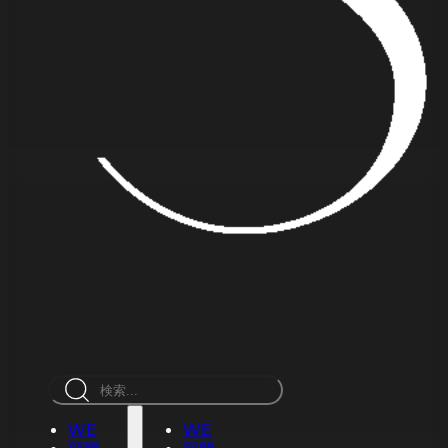
検
索
WE
WE