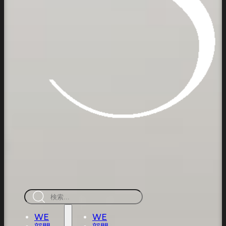
検
索
WE
WE