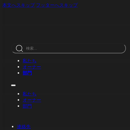
本文へスキップ
フッターへスキップ
検
索
私たち
オーナー
部門
私たち
オーナー
部門
連絡先