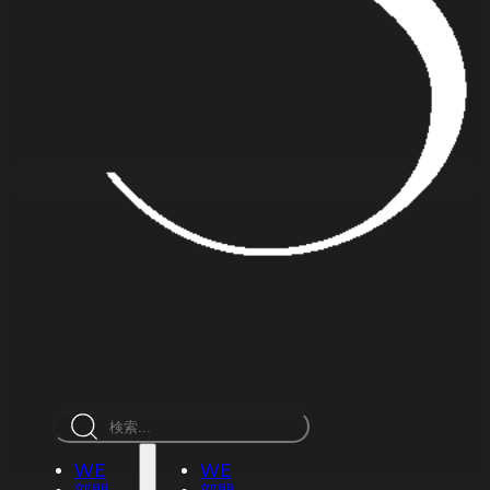
検
索
WE
WE