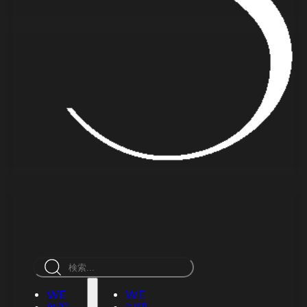
検
索
WE
WE