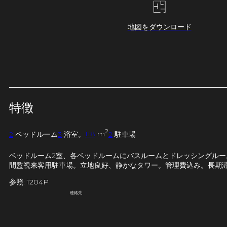
地図をダウンロード
特徴
2
2
ベッドルーム
3
浴室。
118
m
2
駐車場
ベッドルーム2室、各ベッドルームにバスルームとドレッシングルー
間監視来客用駐車場。立地良好、静かなタワー。管理費込み。長期
参照: 1204P
連絡先