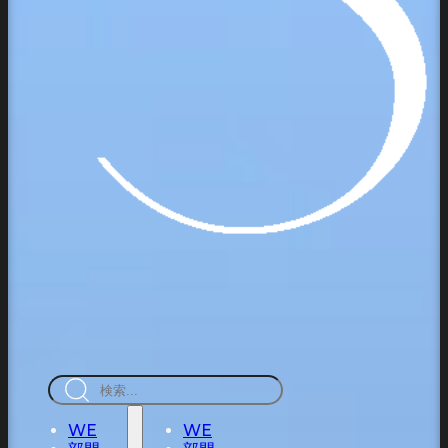
検
索
WE
WE