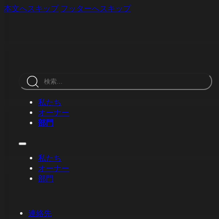
本文へスキップ
フッターへスキップ
検
索
私たち
オーナー
部門
私たち
オーナー
部門
連絡先