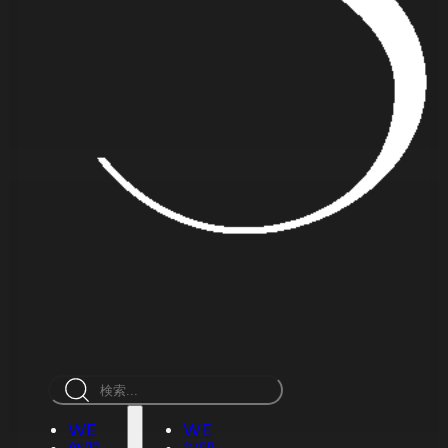
検
索
WE
WE