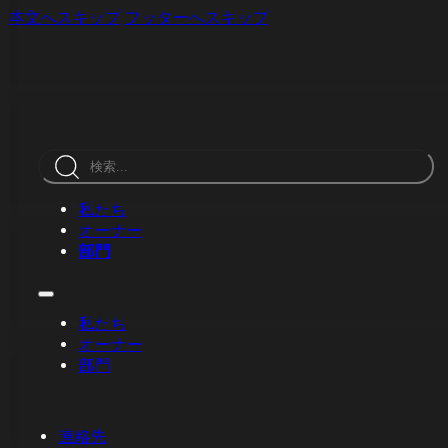
本文へスキップ
フッターへスキップ
検
索
私たち
オーナー
部門
私たち
オーナー
部門
連絡先