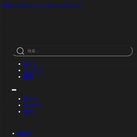
本文へスキップ
フッターへスキップ
検
索
私たち
オーナー
部門
私たち
オーナー
部門
連絡先