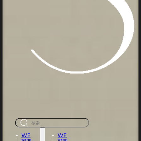
検
索
WE
WE