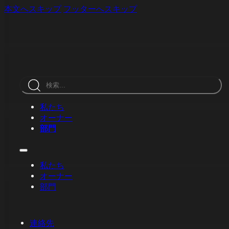
本文へスキップ
フッターへスキップ
検
索
私たち
オーナー
部門
私たち
オーナー
部門
連絡先