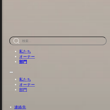
本文へスキップ
フッターへスキップ
検
索
私たち
オーナー
部門
私たち
オーナー
部門
連絡先