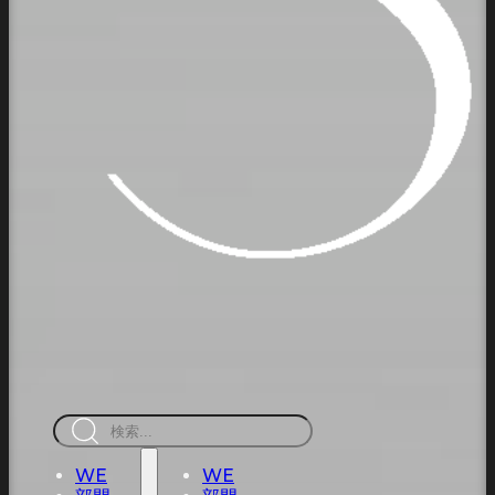
検
索
WE
WE