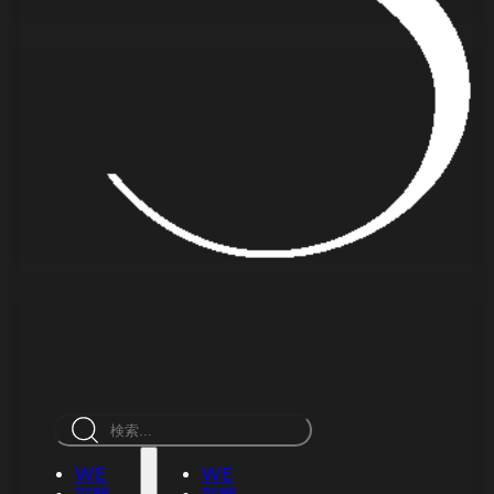
検
索
WE
WE