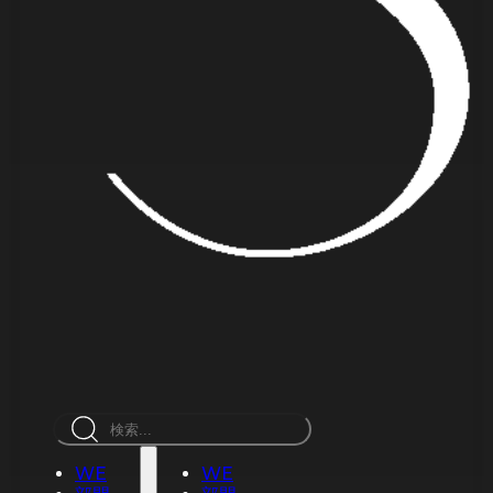
検
索
WE
WE