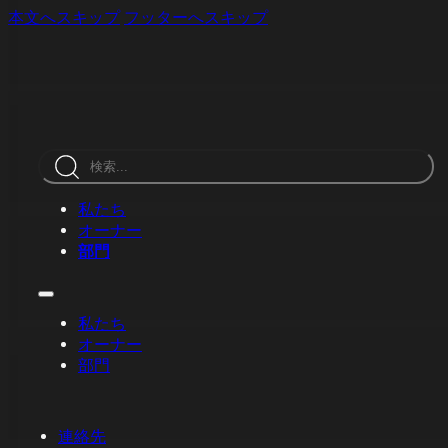
本文へスキップ
フッターへスキップ
検
索
私たち
オーナー
部門
私たち
オーナー
部門
連絡先