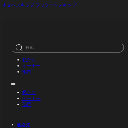
本文へスキップ
フッターへスキップ
検
索
私たち
オーナー
部門
私たち
オーナー
部門
連絡先